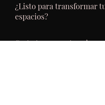
¿Listo para transformar t
espacios?
Contacta con nosotros ahora
Si estás buscando soluciones para suelos y revestimient
contactar con nosotros. Nuestro equipo de expertos est
asesorarte y ofrecerte las mejores opciones para tu proyec
continuación y ponte en contacto hoy mismo!
Contactar