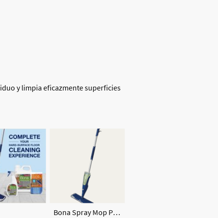
iduo y limpia eficazmente superficies
Bona Spray Mop Premium para suelos laminados y superficies duras