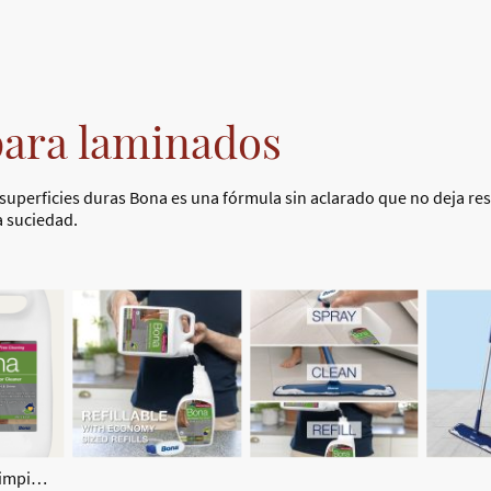
para laminados
superficies duras Bona es una fórmula sin aclarado que no deja res
la suciedad.
Recarga de Limpiador para Suelos laminados y superficies duras Bona 4L