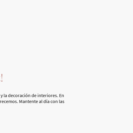
info@tenparquet.com
ductos
Trabajos
Contacto
Política de privacidad
!
 la decoración de interiores. En
frecemos. Mantente al día con las