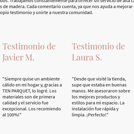
zados. Trabajamos constantemente para ofrecer un servicio de alta c
s de madera. Cada comentario cuenta, ya que nos ayuda a mejorar 
propio testimonio y unirte a nuestra comunidad.
Testimonio de
Testimonio de
Javier M.
Laura S.
"Siempre quise un ambiente
"Desde que visité la tienda,
cálido en mi hogar y, gracias a
supe que estaba en buenas
TEN PARQUET, lo logré. Los
manos. Me asesoraron sobre
materiales son de primera
los mejores productos y
calidad y el servicio fue
estilos para mi espacio. La
excepcional. Los recomiendo
instalación fue rápida y
al 100%!"
limpia. ¡Perfecto!"